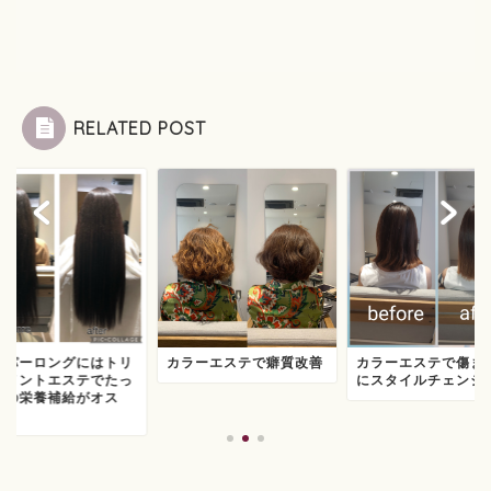
RELATED POST
ーパーロングにはトリ
カラーエステで癖質改善
カラーエステで傷ま
トメントエステでたっ
にスタイルチェンジ
りの栄養補給がオス
.