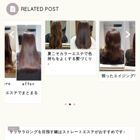
RELATED POST
夏こそカラーエステで色
持ちをよくする髪づくり
♪
弱ったエイジング毛
ラーエステでまとまる
に
サラサラロングを目指す鍵はストレートエステがおすすめです♪